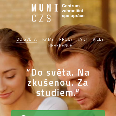
DO SVĚTA
KAM?
PROČ?
JAK?
VÍCE?
REFERENCE
“Do světa. Na
zkušenou. Za
studiem.“