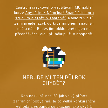
Centrum jazykového vzdělávání MU nabízí
kurzy
Angličtina/ Němčina/ Španělština pro
studium a stáže v zahraničí
. Navíc ti v cizí
zemi přejde jazyk do krve mnohem snadněji
než u nás. Budeš jím obklopený nejen na
přednáškách, ale i při nákupu či v hospodě.
NEBUDE MI TEN PŮLROK
CHYBĚT?
Kdo nezkusí, netuší, jak velký přínos
zahraniční pobyt má. Je to velká konkurenční
výhoda a většinou se ukazuje jako skvělá