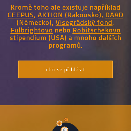
Kromě toho ale existuje například
CEEPUS
,
AKTION
(Rakousko),
DAAD
(Německo),
Visegrádský fond
,
Fulbrightovo
nebo
Robitschekovo
stipendium
(USA) a mnoho dalších
programů.
chci se přihlásit