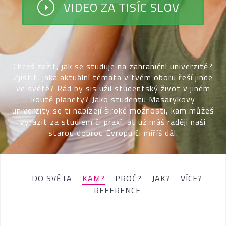
VIDEO ZA TISÍC SLOV
Chceš zažít, jak se studuje na zahraniční univerzitě?
Zjistit, jaká aktuální témata v tvém oboru řeší jinde
ve světě? Rád by sis užil studentský život v jiném
koutě planety? Jako studentu Masarykovy
univerzity se ti nabízejí široké možnosti, kam můžeš
vyrazit za studiem či praxí, ať už máš raději naši
starou dobrou Evropu či míříš dál.
DO SVĚTA
KAM?
PROČ?
JAK?
VÍCE?
REFERENCE