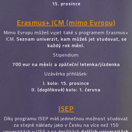
15. prosince
Erasmus+ ICM (mimo Evropu)
Mimo Evropu můžeš vyjet také s programem Erasmus+
ICM.
Seznam univerzit, kam můžeš jet studovat, se
každý rok mění.
Stipendium:
700 eur na měsíc a zpáteční letenka/jízdenka
Uzávěrka přihlášek:
I. kolo: 15. prosince
II. (doplňkové) kolo: 1. června
ISEP
Díky programu ISEP máš jedinečnou možnost studovat
za stejné náklady jako v Česku na více než 150
univerzitách v USA a na desítkách
dalších univerzitách