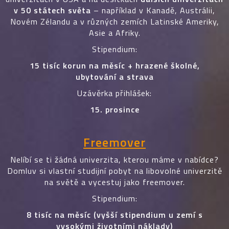
v 50 státech světa
– například v Kanadě, Austrálii,
Novém Zélandu a v různých zemích Latinské Ameriky,
Asie a Afriky.
Stipendium:
15 tisíc korun na měsíc + hrazené školné,
ubytování a strava
Uzávěrka přihlášek:
15. prosince
Freemover
Nelíbí se ti žádná univerzita, kterou máme v nabídce?
Domluv si vlastní studijní pobyt na libovolné univerzitě
na světě a vycestuj jako freemover.
Stipendium:
8 tisíc na měsíc (vyšší stipendium u zemí s
vysokými životními náklady)