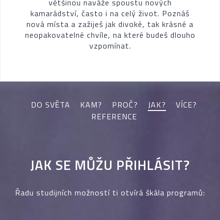
většinou naváže spoustu nových
kamarádství, často i na celý život. Poznáš
nová místa a zažiješ jak divoké, tak krásné a
neopakovatelné chvíle, na které budeš dlouho
vzpomínat.
DO SVĚTA
KAM?
PROČ?
JAK?
VÍCE?
REFERENCE
JAK SE MŮŽU PŘIHLÁSIT?
Řadu studijních možností ti otvírá škála programů: