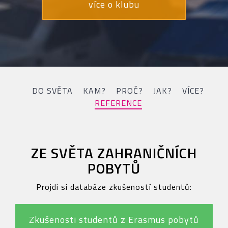
více o klubu
DO SVĚTA
KAM?
PROČ?
JAK?
VÍCE?
REFERENCE
ZE SVĚTA ZAHRANIČNÍCH
POBYTŮ
Projdi si databáze zkušeností studentů:
Zkušenosti studentů z Erasmus pobytů