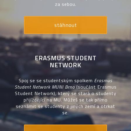
za sebou.
stáhnout
ERASMUS STUDENT
NETWORK
Spoj se se studentským spolkem
Erasmus
Student Network MUNI Brno
(součást Erasmus
Student Network), který se stará o studenty
přijíždějící na MU. Můžeš se tak přímo
seznámit se studenty z jiných zemí a otrkat
se.